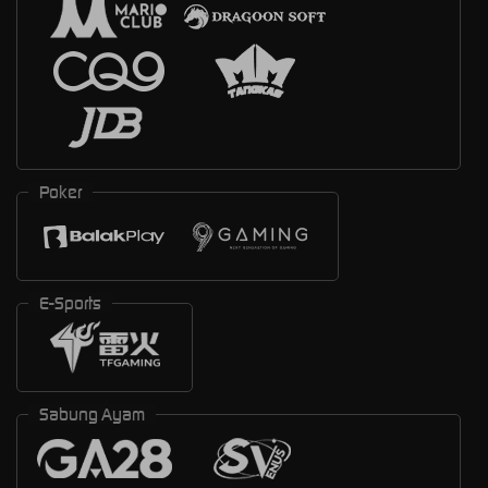
Poker
E-Sports
Sabung Ayam