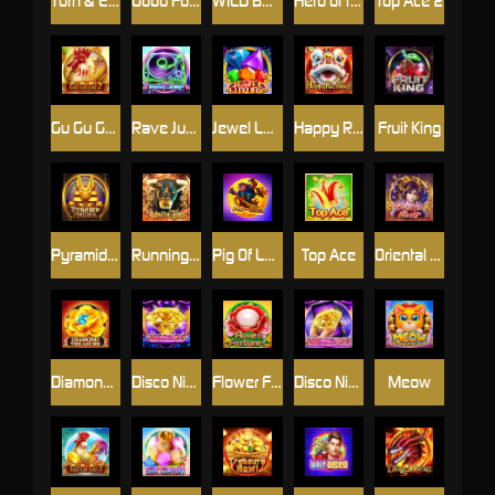
Turn & Earn
Good Fortune M
WILD BOUNTY 2
Hero of the 3 Kingdoms - Cao Cao
Top Ace 2
Gu Gu Gu2
Rave Jump
Jewel Luxury
Happy Rich Year
Fruit King
Pyramid Raider
Running Toro
Pig Of Luck
Top Ace
Oriental Beauty
Diamond Treasure
Disco Night
Flower Fortunes
Disco Night M
Meow