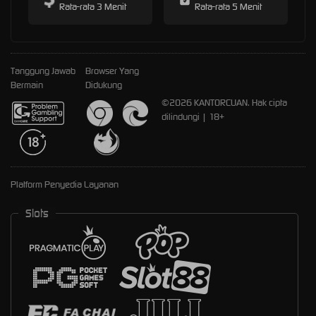
Rata-rata 3 Menit
Rata-rata 5 Menit
Tanggung Jawab
Browser Yang
Bermain
Didukung
©2026 KANTORCUAN. Hak cipta
dilindungi | 18+
Platform Penyedia Layanan
Slots