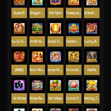
Super5
Dragon Koi
Hot Spin
Treasure House
Watah Master 2
Gu Gu Gu 2 M
Jin Bi Hui Huang
Greek Gods
Golden Dragon Club
Lucky Bats M
[888]
Won Won Won
Jump High 2
Invincible Elephant
Mafia
All Wilds
Ninja Raccoon
Mr. Miser
Cricket Fever
Money Tree