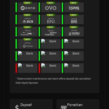
* Selama bank maintenance dan bank offline deposit dan penarikan
tidak dapat diproses
Deposit
Penarikan