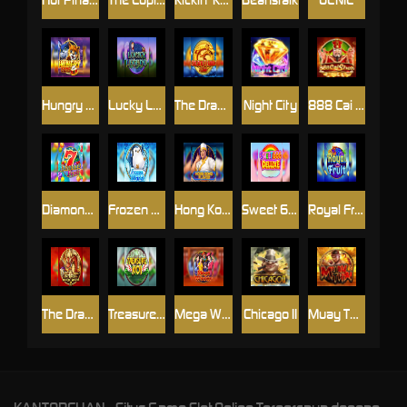
Hungry Cats
Lucky Legend
The Dragon Brings Wealth
Night City
888 Cai Shen
Diamond Fruit
Frozen World
Hong Kong Flavor
Sweet 666 Deluxe
Royal Fruit
The Dragon Brings Wealth 2
Treasure Koi
Mega Winner
Chicago II
Muay Thai