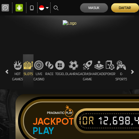
MASUK
DAFTAR
HOT
SLOTS
LIVE
RACE
TOGEL
OLAHRAGA
CRASH
ARCADE
POKER
E-
SABUN
GAMES
CASINO
GAME
SPORTS
AYAM
IDR
12,698,
JACKPOT
PLAY