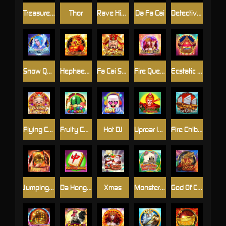
Treasure of Seti
Thor
Rave High
Da Fa Cai
Detective Dee
Snow Queen
Hephaestus
Fa Cai Shen
Fire Queen2
Ecstatic Circus
Flying Cai Shen
Fruity Carnival
Hot DJ
Uproar In Heaven
Fire Chibi 2
Jumping Mobile
Da Hong Zhong
Xmas
Monster Hunter
God Of Chess