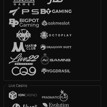
Live Casino