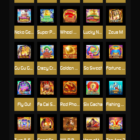
Neko Gems
Super Power Bank
Wheel Money
Lucky Neko New Year
Zeus M
Gu Gu Gu M
Crazy Crazy
Golden Eggs
So Sweet
Fortune Totem
Fly Out
Fa Cai Shen M
Red Phoenix
Six Gacha
Fishing King