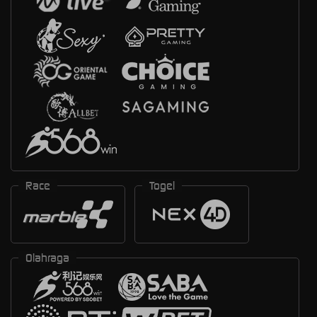
Race
Togel
Olahraga