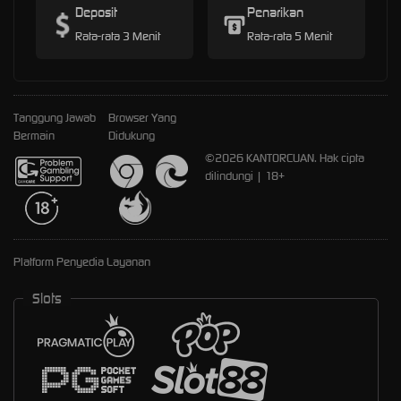
Deposit
Penarikan
Rata-rata 3 Menit
Rata-rata 5 Menit
Tanggung Jawab
Browser Yang
Bermain
Didukung
©2026 KANTORCUAN. Hak cipta
dilindungi | 18+
Platform Penyedia Layanan
Slots