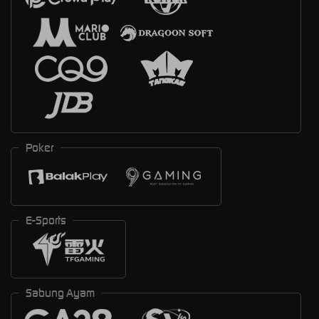
Poker
E-Sports
Sabung Ayam