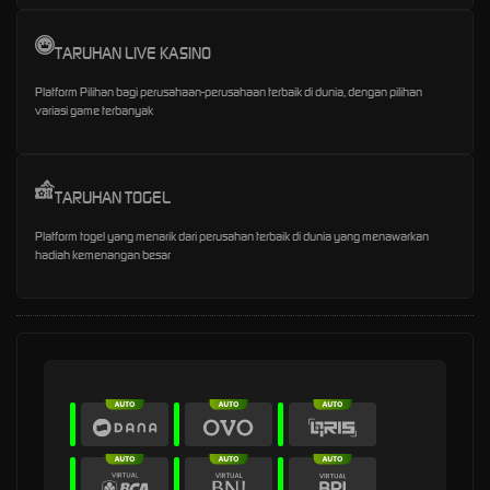
TARUHAN LIVE KASINO
Platform Pilihan bagi perusahaan-perusahaan terbaik di dunia, dengan pilihan
variasi game terbanyak
TARUHAN TOGEL
Platform togel yang menarik dari perusahan terbaik di dunia yang menawarkan
hadiah kemenangan besar