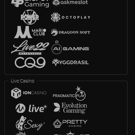
Live Casino