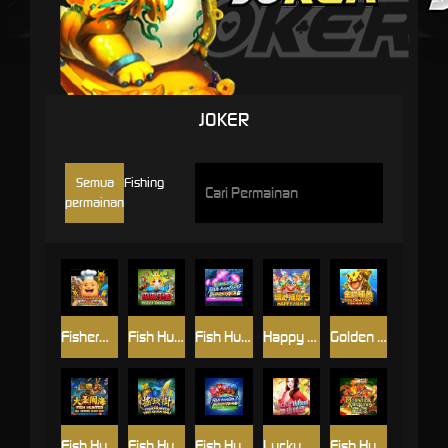
JOKER
Semua
Fishing
permainan
Fisherman's Wharf
Fish Hunter Insect Paradise
Fish Hunter 2 EX-Pro
Happy Fish 5
Golden Toad Fish Hunting
Fish Hunting: Da Sheng Nao Hai
Fish Hunting: Yao Qian Shu
Fish Hunter 2 EX-Novice
Lucky Wheel
Fish Hunter Monster Awaken