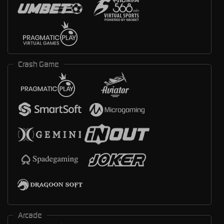
Crash Game
Arcade