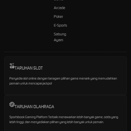
Arcade
Poker
E-Sports
Sabung
Ayam
TARUHAN SLOT
Penyedia slot online dengan beragam pilihan game menarik yang memudahkan
pemain untuk mencapai jackpot
TARUHAN OLAHRAGA
Sportsbook Gaming Platform Terbaik menawarkan lebih banyak game, odds yang
lebih tinggi, dan menyediakan pilihan yang lebih banyak untuk pemain.